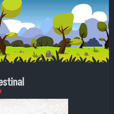
stinal
8