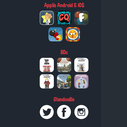
Applis Android & iOS
BDs
Glandouille